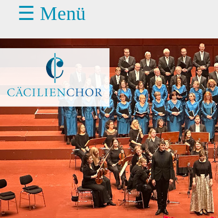
☰ Menü