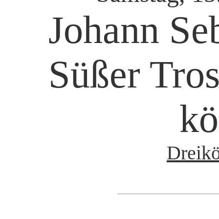
Johann Seb
Süßer Tros
k
Dreikö