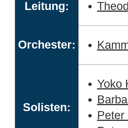
Leitung:
Theod
Orchester:
Kamme
Yoko 
Barbar
Solisten:
Peter 