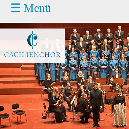
☰ Menü