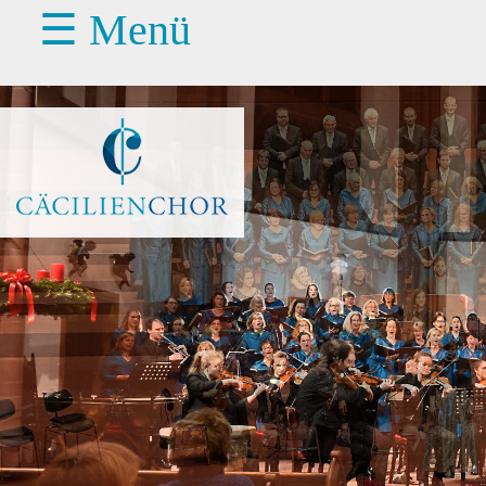
☰ Menü