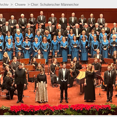
Archiv
>
Choere
> Chor: Schulerscher Männerchor