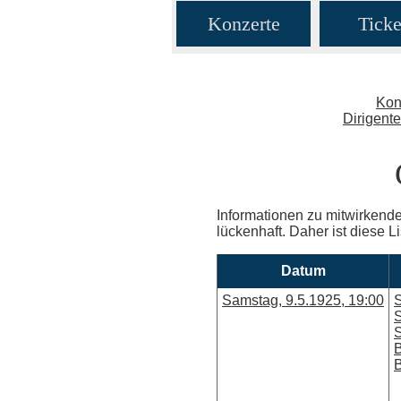
Konzerte
Ticke
Kon
Dirigent
Informationen zu mitwirkende
lückenhaft. Daher ist diese L
Datum
Samstag, 9.5.1925, 19:00
S
S
S
B
B