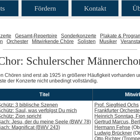
ts
Fördern
Kontakt
Üb
zerte
Gesamt-Repertoire
Sonderkonzerte
Plakate & Progr
en
Orchester
Mitwirkende Chöre
Solisten
Musiker
Veransta
Chor: Schulerscher Männercho
n Chören sind erst ab 1925 in größerer Häufigkeit vorhanden u
iste der Konzerte nicht unbedingt vollständig.
Titel
Mitwi
chütz: 3 biblische Szenen
Prof. Siegfried Ochs
chütz: Saul, was verfolgst Du mich
Frankfurter Orcheste
chütz: Zion spricht
Heinrich Sonntag, Fr
ach: Jesu, der du meine Seele (BWV 78)
Gertrud Marcus, Berl
ach: Magnificat (BWV 243)
Hermann Fehse
(Ob
Ludwig Brückner
(Ob
Otto Richter
(Trompe