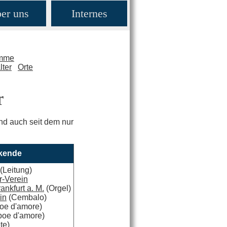
er uns
Internes
amme
lter
Orte
r
nd auch seit dem nur
rkende
(Leitung)
r-Verein
ankfurt a. M.
(Orgel)
in
(Cembalo)
oe d'amore)
oe d'amore)
te)