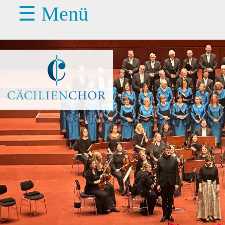
☰ Menü