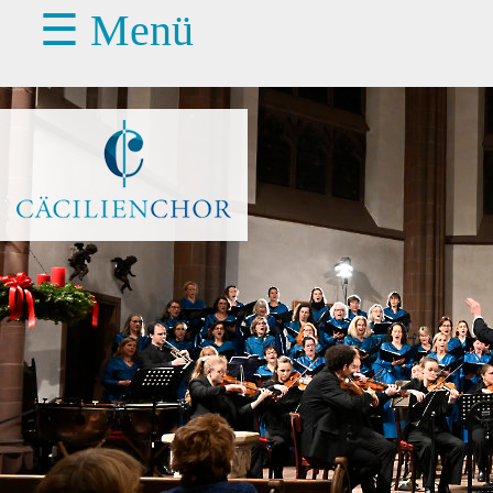
☰ Menü