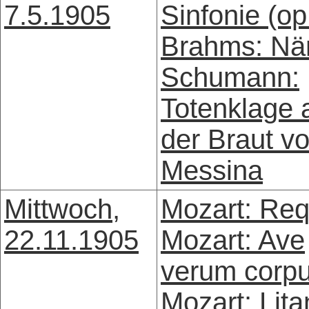
7.5.1905
Sinfonie (op
Brahms: Nä
Schumann:
Totenklage 
der Braut v
Messina
Mittwoch,
Mozart: Re
22.11.1905
Mozart: Ave
verum corp
Mozart: Lita