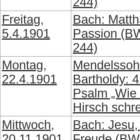
244)
Freitag,
Bach: Matth
5.4.1901
Passion (B
244)
Montag,
Mendelssoh
22.4.1901
Bartholdy: 4
Psalm „Wie 
Hirsch schre
Mittwoch,
Bach: Jesu,
20.11.1901
Freude (B