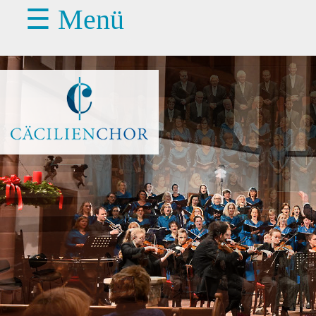
☰ Menü