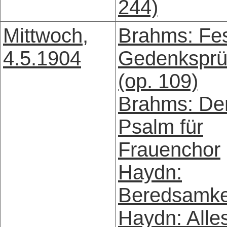
244)
Mittwoch,
Brahms: Fes
4.5.1904
Gedenkspr
(op. 109)
Brahms: Der
Psalm für
Frauenchor
Haydn:
Beredsamke
Haydn: Alle