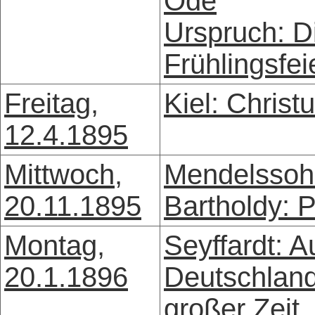
Ode
Urspruch: D
Frühlingsfei
Freitag,
Kiel: Christ
12.4.1895
Mittwoch,
Mendelssoh
20.11.1895
Bartholdy: 
Montag,
Seyffardt: A
20.1.1896
Deutschlan
großer Zeit