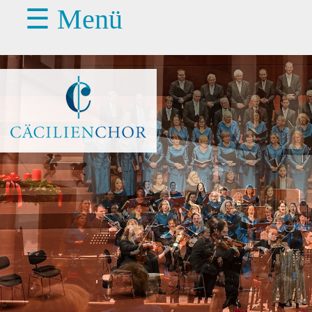
☰ Menü