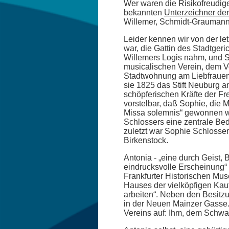
Wer waren die Risikofreudig
bekannten
Unterzeichner de
Willemer, Schmidt-Graumann,
Leider kennen wir von der le
war, die Gattin des Stadtgeri
Willemers Logis nahm, und S
musicalischen Verein, dem Vo
Stadtwohnung am Liebfrauenb
sie 1825 das Stift Neuburg a
schöpferischen Kräfte der F
vorstelbar, daß Sophie, die 
Missa solemnis“ gewonnen we
Schlossers eine zentrale Bed
zuletzt war Sophie Schlosse
Birkenstock.
Antonia - „eine durch Geist
eindrucksvolle Erscheinung“ 
Frankfurter Historischen Muse
Hauses der vielköpfigen Ka
arbeiten“. Neben den Besit
in der Neuen Mainzer Gasse.
Vereins auf: Ihm, dem Schwag