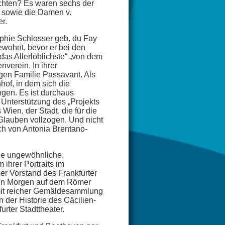
chten? Es waren sechs der
 sowie die Damen v.
r.
ophie Schlosser geb. du Fay
ewohnt, bevor er bei den
as Allerlöblichste“ „von dem
verein. In ihrer
gen Familie Passavant. Als
hof, in dem sich die
gen. Es ist durchaus
 Unterstützung des „Projekts
ien, der Stadt, die für die
 Glauben vollzogen. Und nicht
ch von Antonia Brentano-
ine ungewöhnliche,
ihrer Portraits im
der Vorstand des Frankfurter
zen Morgen auf dem Römer
mit reicher Gemäldesammlung
der Historie des Cäcilien-
rter Stadttheater.