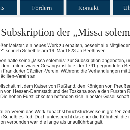
ts
Fördern
Kontakt
Üb
 Subskription der „Missa solem
ßer Meister, ein neues Werk zu erhalten, beseelt alle Mitglieder
ue“, schrieb Schelble am 19. Mai 1823 an Beethoven.
en hatte seine „Missa solemnis“ zur Subskription angeboten, u
den Leitern zweier Gesangsinstitute, der 1791 gegründeten B
 Frankfurter Cäcilien-Verein. Während die Verhandlungen mit Z
äcilien-Verein an.
sellschaft mit dem Kaiser von Rußland, den Königen von Preuße
 von Hessen-Darmstadt und der Toskana sowie den Fürsten Rad
 Die hohen Fürstlichkeiten befanden sich in bester Gesellschaft
Cäcilien-Verein das Werk zunächst bruchstückweise in großen zei
ch Schelbles Tod. Doch unterstreicht das eher die Kühnheit, die
n verbunden war, die lange als unaufführbar galt.