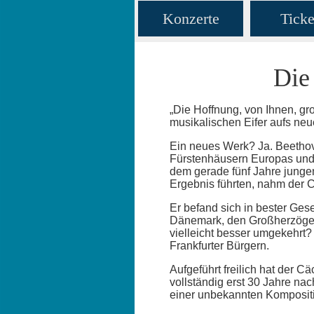
Konzerte
Ticke
Die
„Die Hoffnung, von Ihnen, gro
musikalischen Eifer aufs ne
Ein neues Werk? Ja. Beethov
Fürstenhäusern Europas und 
dem gerade fünf Jahre jungen
Ergebnis führten, nahm der C
Er befand sich in bester Ge
Dänemark, den Großherzögen
vielleicht besser umgekehrt?
Frankfurter Bürgern.
Aufgeführt freilich hat der 
vollständig erst 30 Jahre na
einer unbekannten Kompositio