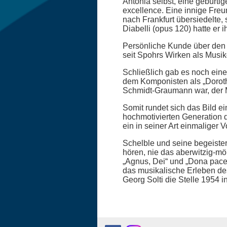
Antonia selbst, eine gebürti
excellence. Eine innige Freu
nach Frankfurt übersiedelte,
Diabelli (opus 120) hatte er 
Persönliche Kunde über den
seit Spohrs Wirken als Musik
Schließlich gab es noch eine
dem Komponisten als „Dorothe
Schmidt-Graumann war, der M
Somit rundet sich das Bild ei
hochmotivierten Generation d
ein in seiner Art einmaliger 
Schelble und seine begeiste
hören, nie das aberwitzig-m
„Agnus, Dei“ und „Dona pacem
das musikalische Erleben des
Georg Solti die Stelle 1954 i