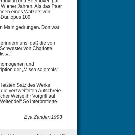
 Frankfurt und Beethoven par
 Wiener Jahren. Als das Paar
tionen eines Walzers von
-Dur, opus 109.
n Main gedrungen. Dort war
 erinnern uns, daß die von
 Schwester von Charlotte
issa“.
ich homogenen und
iption der „Missa solemnis“
 letzten Satz des Werks
ie verzweifelten Aufschreie
her Weise ihr Vorgriff auf
ltende!“ So interpretierte
Eva Zander, 1993