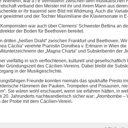
ge Wienerin, war d i e Vermittlerin zwischen dem musikalischen
ndschaft verband den Meister mit ihr und ihrem Mann aus deren
 schenkte er ihr trauernd sein Bild mit Widmung. Auch die Varia
ihr gewidmet und der Tochter Maximiliane die Klaviersonate in E
 Komponisten war auch über Clemens' Schwester Bettina an de
direktor der Boden für Beethoven bereitet.
n dritten „heißen Draht“ zwischen Frankfurt und Beethoven. Wir
a Cäcilia“ verehrte Pianistin Dorothea v. Ertmann in Wien die
itunterzeichnerin der „Magna Charta“ und Subskribentin der „M
ner vielfältig in sich verflochtenen, kulturell und gesellschaftl
er Gründungszeit des Cäcilien-Vereins. Dabei bleibt die Subskr
Vorgang in der Musikgeschichte.
rungsfähigen Freunde konnten niemals das spukhafte Presto im
örderische Hämmern der Pauken, Trompeten und Posaunen, nie d
“. Sie wären wohl erschauert, wenn sie erfahren hätten, in welc
 20. Jahrunderts nachtwandlerisch sicher war: „Atombombe – We
n der Probe mit dem Cäcilien-Verein.