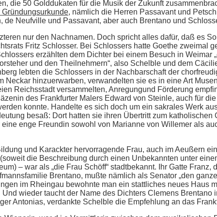
en, die 50 Golddukaten für die Musik der Zukunft zusammenbra
r Gründungsurkunde
, nämlich die Herren Passavant und Petsch
 de Neufville und Passavant, aber auch Brentano und Schlosse
tzteren nur den Nachnamen. Doch spricht alles dafür, daß es S
chtsrats Fritz Schlosser. Bei Schlossers hatte Goethe zweimal g
chlossers erzählten dem Dichter bei einem Besuch in Weimar „d
rsteher und den Theilnehmern“, also Schelble und dem Cäcilien
erg lebten die Schlossers in der Nachbarschaft der chorfreudi
m Neckar hinzuerwarben, verwandelten sie es in eine Art Musen
reien Reichsstadt versammelten, Anregungund Förderung empfin
Mäzenin des Frankfurter Malers Edward von Steinle, auch für die
rden konnte. Handelte es sich doch um ein sakrales Werk aus W
eutung besaß: Dort hatten sie ihren Übertritt zum katholischen
r eine enge Freundin sowohl von Marianne von Willemer als au
, Bildung und Karackter hervorragende Frau, auch im Aeußern e
(soweit die Beschreibung durch einen Unbekannten unter einem 
um) – war als „die Frau Schöff“ stadtbekannt. Ihr Gatte Franz, 
ufmannsfamilie Brentano, mußte nämlich als Senator „den gan
zungen im Rheingau bewohnte man ein stattliches neues Haus 
 Und wieder taucht der Name des Dichters Clemens Brentano in 
er Antonias, verdankte Schelble die Empfehlung an das Frankfu