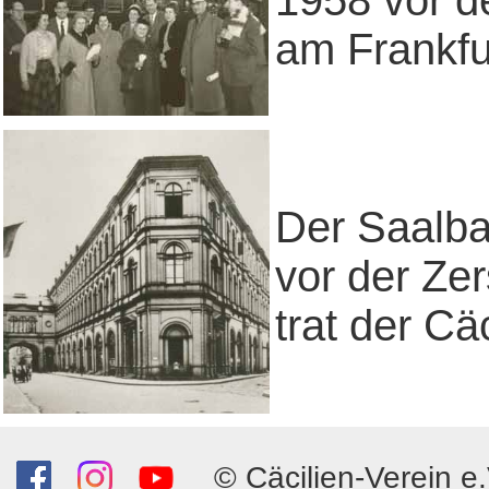
1958 vor d
am Frankfu
Der Saalba
vor der Zer
trat der Ca
© Cäcilien-Verein e