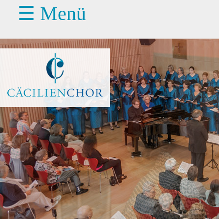
☰ Menü