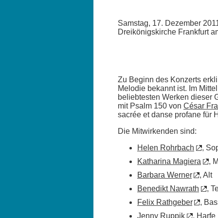
Samstag, 17. Dezember 2011
Dreikönigskirche Frankfurt 
Zu Beginn des Konzerts erkl
Melodie bekannt ist. Im Mitt
beliebtesten Werken dieser 
mit Psalm 150 von
César Fr
sacrée et danse profane für H
Die Mitwirkenden sind:
Helen Rohrbach
, So
Katharina Magiera
, 
Barbara Werner
, Alt
Benedikt Nawrath
, T
Felix Rathgeber
, Bas
Jenny Ruppik
, Harfe