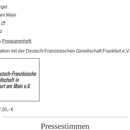
rgel
 am Main
n
tz
s
Programmheft
.
tion mit der Deutsch-Französischen Gesellschaft Frankfurt e.V. 
/ 20,- €
Pressestimmen