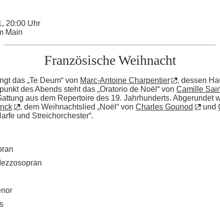
, 20:00 Uhr
am Main
Französische Weihnacht
ingt das „Te Deum“ von
Marc-Antoine Charpentier
, dessen Ha
elpunkt des Abends steht das „Oratorio de Noël“ von
Camille Sai
Gattung aus dem Repertoire des 19. Jahrhunderts. Abgerundet 
anck
, dem Weihnachtslied „Noël“ von
Charles Gounod
und
arfe und Streichorchester“.
pran
Mezzosopran
enor
s