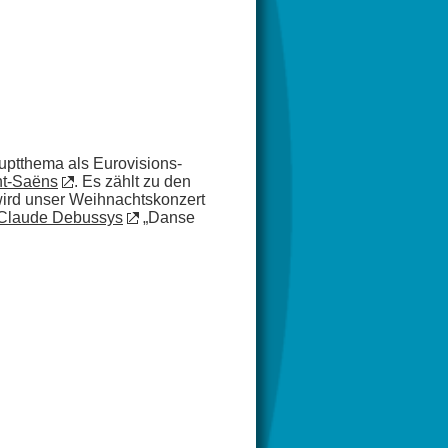
uptthema als Eurovisions-
nt-Saëns
. Es zählt zu den
wird unser Weihnachtskonzert
Claude Debussys
„Danse