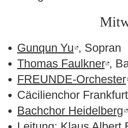
Mitw
Gunqun Yu
, Sopran
Thomas Faulkner
, B
FREUNDE-Orchester
Cäcilienchor Frankfurt
Bachchor Heidelberg
Leitung:
Klaus Albert