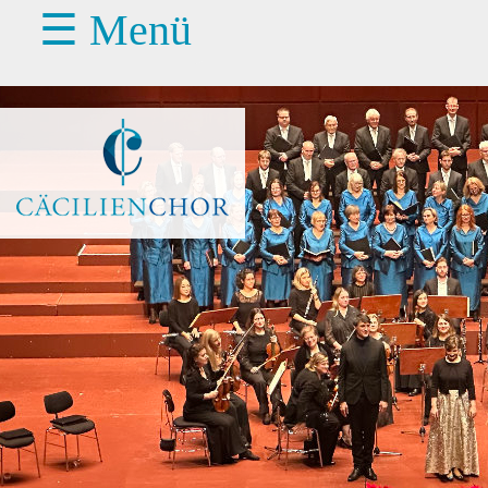
☰ Menü