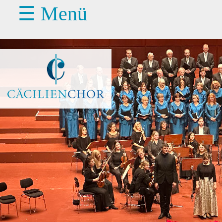
☰ Menü