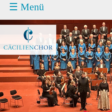
☰ Menü