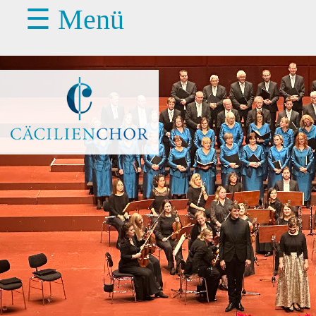
☰ Menü