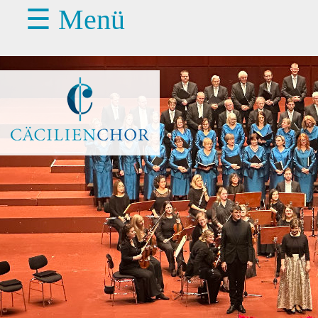
☰ Menü