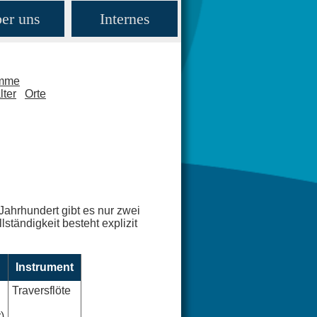
er uns
Internes
amme
lter
Orte
Jahrhundert gibt es nur zwei
ständigkeit besteht explizit
Instrument
Traversflöte
)