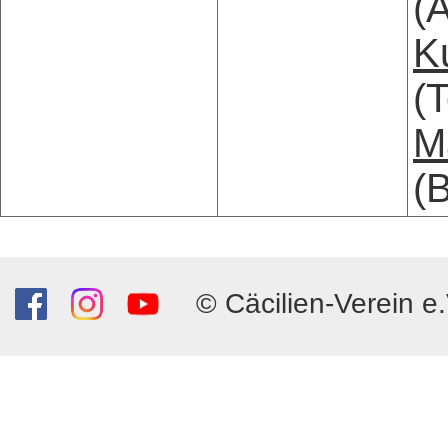
(A
K
(
M
(
© Cäcilien-Verein e