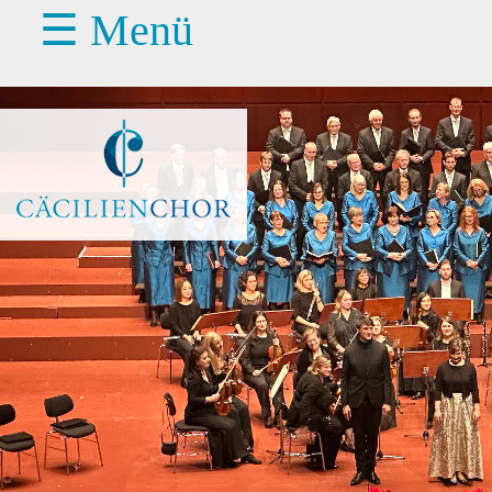
☰ Menü