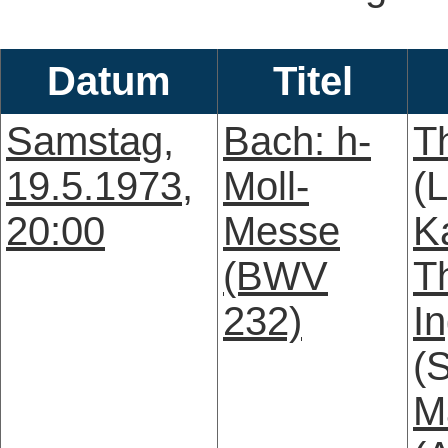
Datum
Titel
Samstag,
Bach: h-
T
19.5.1973,
Moll-
(L
20:00
Messe
K
(BWV
T
232)
I
(
M