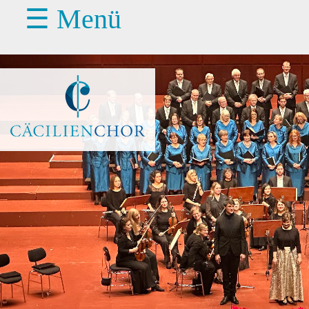
☰ Menü