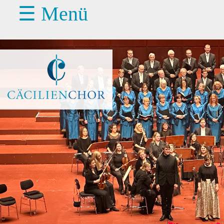
☰ Menü