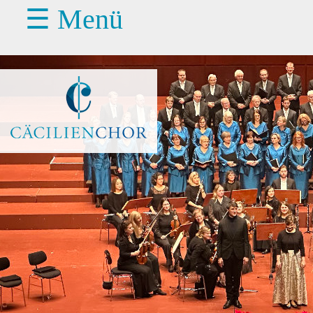
☰ Menü