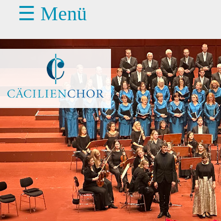
☰ Menü