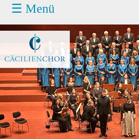
☰ Menü