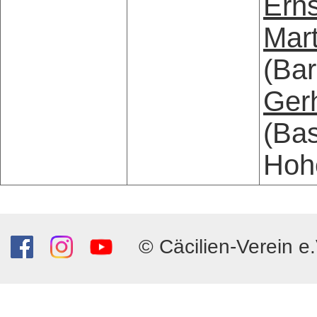
Erns
Mart
(Bar
Gerh
(Bas
Hohe
© Cäcilien-Verein e