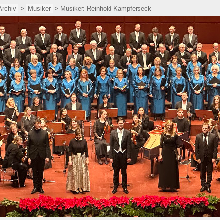
Archiv
>
Musiker
> Musiker: Reinhold Kampferseck