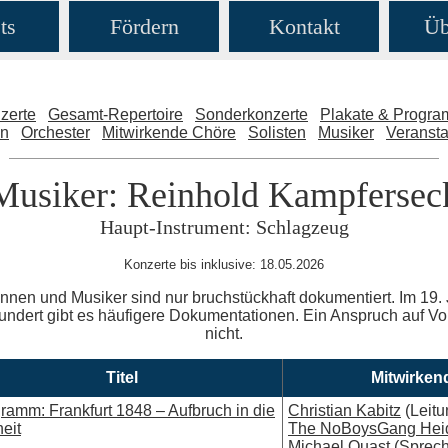
ts
Fördern
Kontakt
Üb
zerte
Gesamt-Repertoire
Sonderkonzerte
Plakate & Progr
en
Orchester
Mitwirkende Chöre
Solisten
Musiker
Veransta
Musiker: Reinhold Kampfersec
Haupt-Instrument: Schlagzeug
Konzerte bis inklusive: 18.05.2026
nnen und Musiker sind nur bruchstückhaft dokumentiert. Im 19. 
ndert gibt es häufigere Dokumentationen. Ein Anspruch auf Voll
nicht.
Titel
Mitwirken
ramm: Frankfurt 1848 – Aufbruch in die
Christian Kabitz
(Leitu
heit
The NoBoysGang Hei
Michael Quast
(Sprech