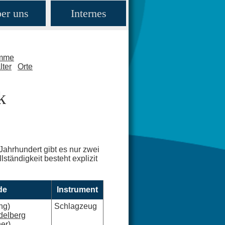
er uns
Internes
amme
lter
Orte
k
Jahrhundert gibt es nur zwei
ständigkeit besteht explizit
de
Instrument
ng)
Schlagzeug
delberg
er)