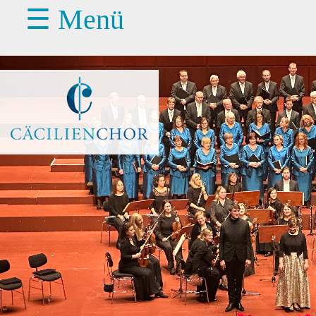
☰ Menü