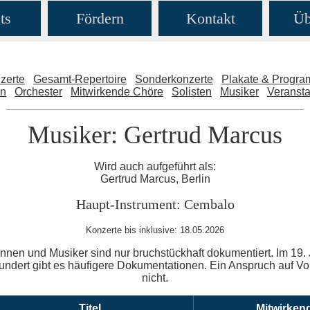
ts
Fördern
Kontakt
Üb
zerte
Gesamt-Repertoire
Sonderkonzerte
Plakate & Progr
en
Orchester
Mitwirkende Chöre
Solisten
Musiker
Veransta
Musiker: Gertrud Marcus
Wird auch aufgeführt als:
Gertrud Marcus, Berlin
Haupt-Instrument: Cembalo
Konzerte bis inklusive: 18.05.2026
nnen und Musiker sind nur bruchstückhaft dokumentiert. Im 19. 
ndert gibt es häufigere Dokumentationen. Ein Anspruch auf Voll
nicht.
Titel
Mitwirken