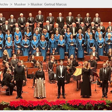
Archiv
>
Musiker
> Musiker: Gertrud Marcus