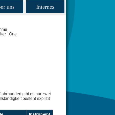
er uns
Internes
amme
lter
Orte
Jahrhundert gibt es nur zwei
ständigkeit besteht explizit
de
Instrument