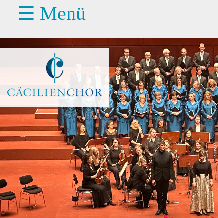
☰ Menü