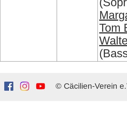
(Sopr
Marg
Tom 
Walte
(Bass
© Cäcilien-Verein e