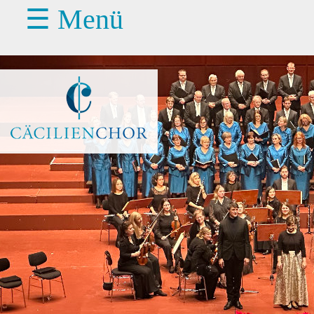
☰ Menü