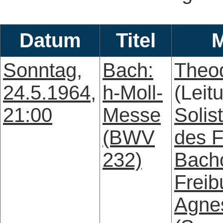
Datum
Titel
M
Sonntag,
Bach:
Theo
24.5.1964,
h-Moll-
(Leit
21:00
Messe
Solis
(BWV
des F
232)
Bach
Freib
Agne