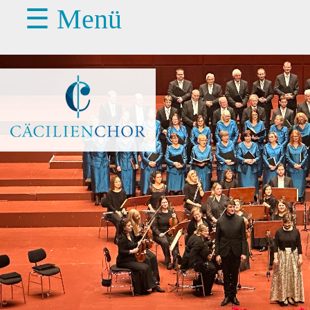
☰ Menü