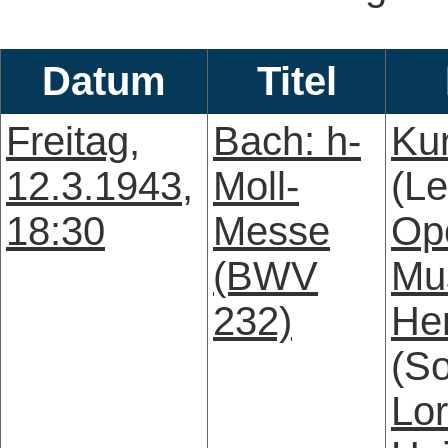
Datum
Titel
Freitag,
Bach: h-
Ku
12.3.1943,
Moll-
(Le
18:30
Messe
Op
(BWV
Mu
232)
He
(S
Lor