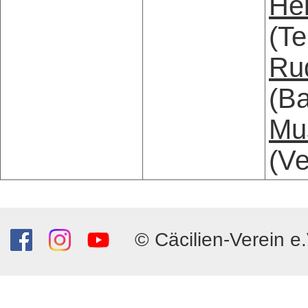
Hei
(Te
Ru
(B
Mu
(Ve
© Cäcilien-Verein e