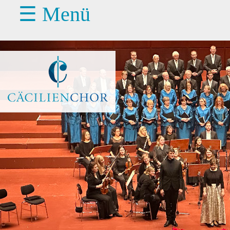
☰ Menü