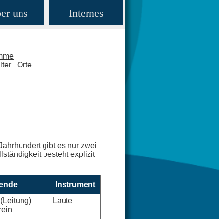
er uns
Internes
amme
lter
Orte
Jahrhundert gibt es nur zwei
ständigkeit besteht explizit
kende
Instrument
(Leitung)
Laute
rein