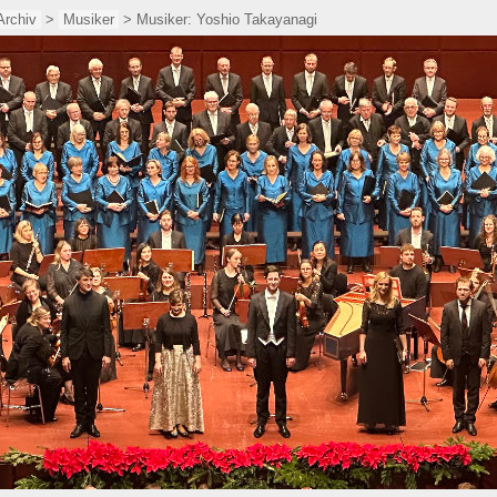
Archiv
>
Musiker
> Musiker: Yoshio Takayanagi