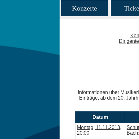
Konzerte
Ticke
Kon
Dirigent
Informationen über Musikeri
Einträge, ab dem 20. Jahrhu
Datum
Montag, 11.11.2013,
Schüt
20:00
Bach