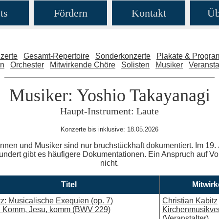
ts
Fördern
Kontakt
Üb
zerte
Gesamt-Repertoire
Sonderkonzerte
Plakate & Progr
en
Orchester
Mitwirkende Chöre
Solisten
Musiker
Veransta
Musiker: Yoshio Takayanagi
Haupt-Instrument: Laute
Konzerte bis inklusive: 18.05.2026
nnen und Musiker sind nur bruchstückhaft dokumentiert. Im 19. 
ndert gibt es häufigere Dokumentationen. Ein Anspruch auf Voll
nicht.
Titel
Mitwir
z: Musicalische Exequien (op. 7)
Christian Kabitz
: Komm, Jesu, komm (BWV 229)
Kirchenmusikve
(Veranstalter)