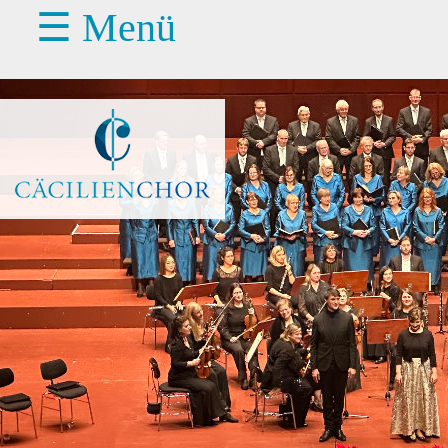
☰ Menü