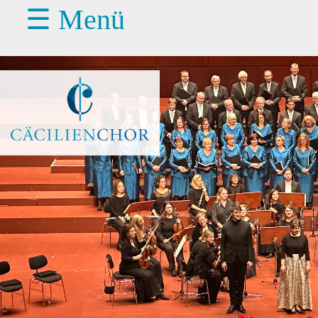
☰ Menü