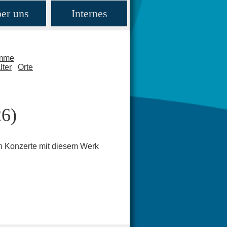
er uns
Internes
amme
lter
Orte
26)
en Konzerte mit diesem Werk