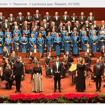
Archiv
>
Repertoire
> Lacrimosa (aus: Requiem, KV 626)