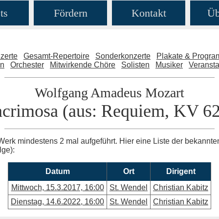
ts
Fördern
Kontakt
Üb
zerte
Gesamt-Repertoire
Sonderkonzerte
Plakate & Progr
en
Orchester
Mitwirkende Chöre
Solisten
Musiker
Veransta
Wolfgang Amadeus Mozart
crimosa (aus: Requiem, KV 6
Werk mindestens 2 mal aufgeführt. Hier eine Liste der bekannt
lge):
Datum
Ort
Dirigent
Mittwoch, 15.3.2017, 16:00
St. Wendel
Christian Kabitz
Dienstag, 14.6.2022, 16:00
St. Wendel
Christian Kabitz