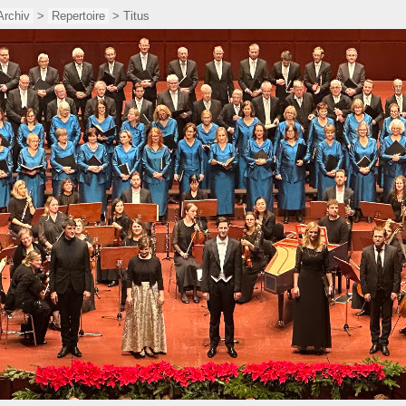
Archiv
>
Repertoire
> Titus