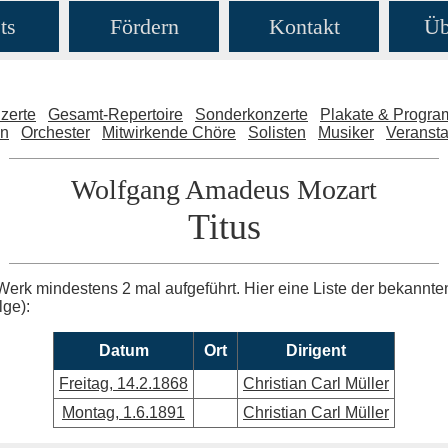
ts
Fördern
Kontakt
Üb
zerte
Gesamt-Repertoire
Sonderkonzerte
Plakate & Progr
en
Orchester
Mitwirkende Chöre
Solisten
Musiker
Veransta
Wolfgang Amadeus Mozart
Titus
Werk mindestens 2 mal aufgeführt. Hier eine Liste der bekannt
lge):
Datum
Ort
Dirigent
Freitag, 14.2.1868
Christian Carl Müller
Montag, 1.6.1891
Christian Carl Müller