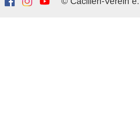
© Cäcilien-Verein e