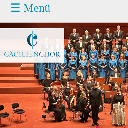
☰ Menü