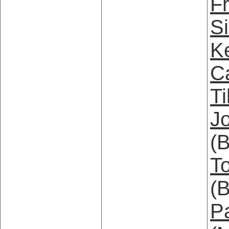
Fr
S
K
C
Ti
J
(B
T
(
P