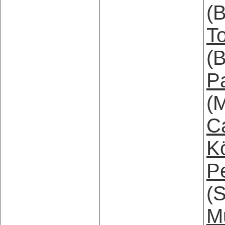
(B
T
(
P
(
C
K
Pe
(
M