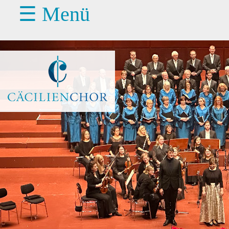
☰ Menü