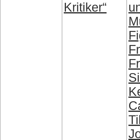
Kritiker“
u
M
Fi
Fr
Fr
S
K
C
Ti
J