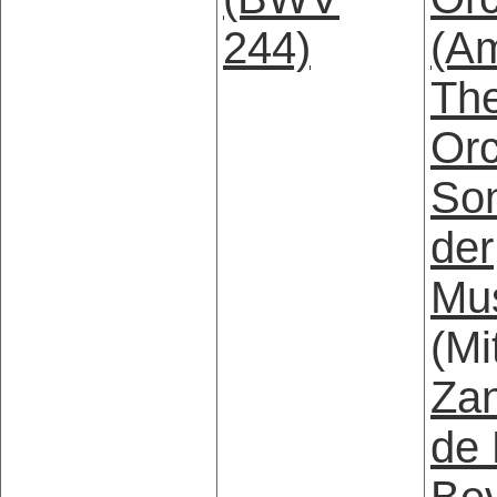
244)
(A
The
Orc
Son
der
Mu
(Mi
Zan
de 