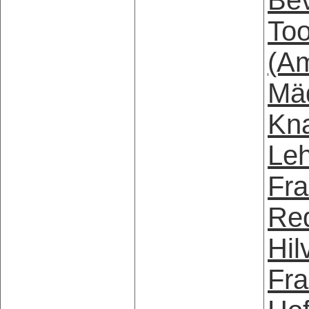
Bev
To
(A
Mä
Kna
Leh
Fra
Red
Hil
Fra