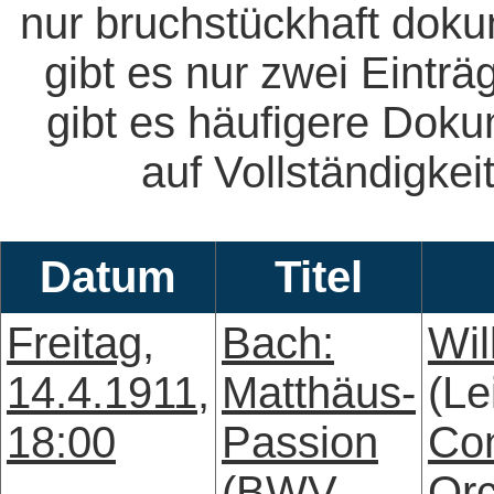
nur bruchstückhaft doku
gibt es nur zwei Eintr
gibt es häufigere Dok
auf Vollständigkeit
Datum
Titel
Freitag,
Bach:
Wil
14.4.1911,
Matthäus-
(Le
18:00
Passion
Co
(BWV
Orc