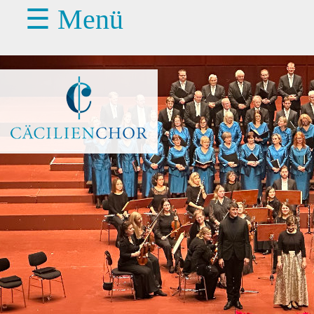
☰ Menü