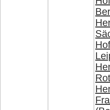
Hof
Ber
Her
Säc
Hof
Lei
Her
Ro
Her
Fra