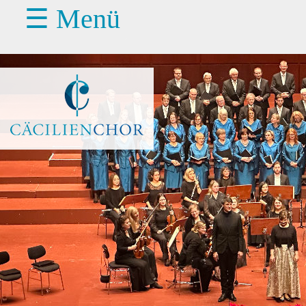
☰ Menü