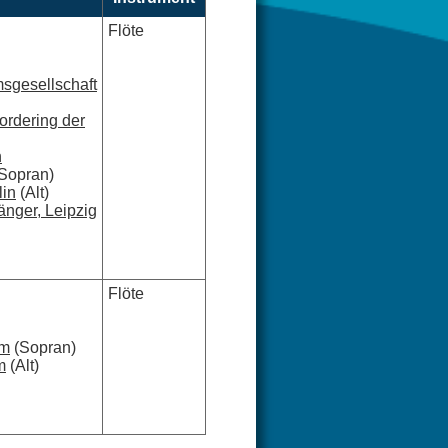
Flöte
sgesellschaft
ordering der
n
Sopran)
lin
(Alt)
änger, Leipzig
Flöte
um
(Sopran)
m
(Alt)