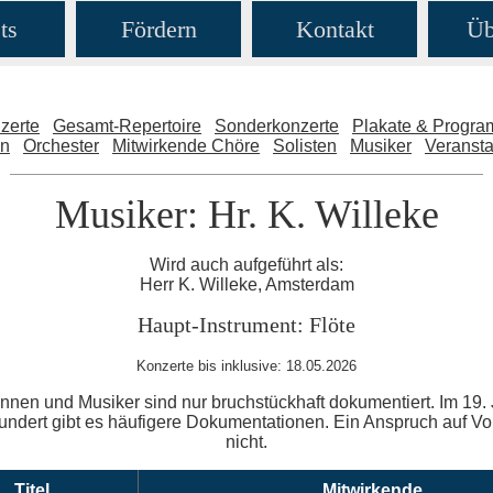
ts
Fördern
Kontakt
Üb
zerte
Gesamt-Repertoire
Sonderkonzerte
Plakate & Progr
en
Orchester
Mitwirkende Chöre
Solisten
Musiker
Veransta
Musiker: Hr. K. Willeke
Wird auch aufgeführt als:
Herr K. Willeke, Amsterdam
Haupt-Instrument: Flöte
Konzerte bis inklusive: 18.05.2026
nnen und Musiker sind nur bruchstückhaft dokumentiert. Im 19. 
ndert gibt es häufigere Dokumentationen. Ein Anspruch auf Voll
nicht.
Titel
Mitwirkende