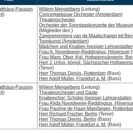
tthäus-Passion
Willem Mengelberg
(Leitung)
4)
Concertgebouw Orchester (Amsterdam)
Theaterorchester
Orchester der Sonntagskonzerte der Museum
(Mitglieder des )
Zangvereniging van de Maatschappij tot Bev
Toonkunst (Amsterdam)
Mädchen und Knaben hiesiger Lehranstalte
Frau A. Noordewier-Reddingius, Hilversum
(
Frau Marg. Ober, Kgl. Hofopernsängerin, Ber
Herr J. Urlus, königl. Sächsischer Hofoperns
(Tenor)
Herr Thomas Denijs, Rotterdam
(Bass)
Herr Adolf Müller, Frankfurt a. M.
(Bass)
tthäus-Passion
Willem Mengelberg
(Leitung)
4)
Theaterorchester und Gäste
Knabenchor: Schüler hiesiger Lehranstalten
Frau Alida Noordewier-Reddingius, Hilvers
Frau Pauline de Haan-Manifarges, Rotterda
Herr Richard Fischer, Berlin
(Tenor)
Herr Thomas Denijs, Berlin
(Bass)
Herr Adolf Müller, Frankfurt a. M.
(Bass)