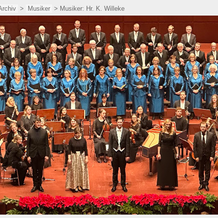
Archiv
>
Musiker
> Musiker: Hr. K. Willeke