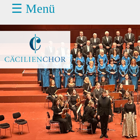
☰ Menü